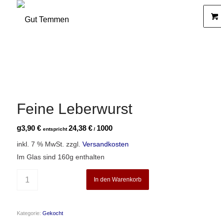
Feine Leberwurst
g
3,90
€
24,38
€
1000
entspricht
/
inkl. 7 % MwSt.
zzgl.
Versandkosten
Im Glas sind 160g enthalten
In den Warenkorb
Kategorie:
Gekocht